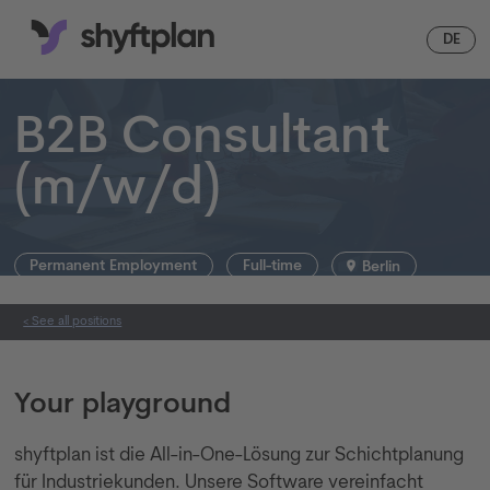
EN
DE
B2B Consultant
(m/w/d)
Permanent Employment
Full-time
Berlin
< See all positions
Your playground
shyftplan ist die All-in-One-Lösung zur Schichtplanung
für Industriekunden. Unsere Software vereinfacht