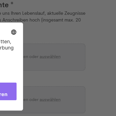
te *
e uns Ihren Lebenslauf, aktuelle Zeugnisse
s Anschreiben hoch (insgesamt max. 20
 *
ateien ablegen oder
auswählen
ateien ablegen oder
auswählen