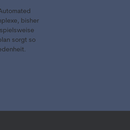
r Automated
plexe, bisher
ispielsweise
lan sorgt so
iedenheit.