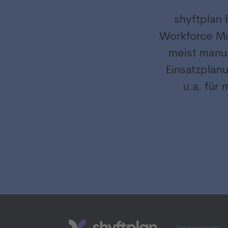
shyftplan 
Workforce Ma
meist manue
Einsatzplan
u.a. für 