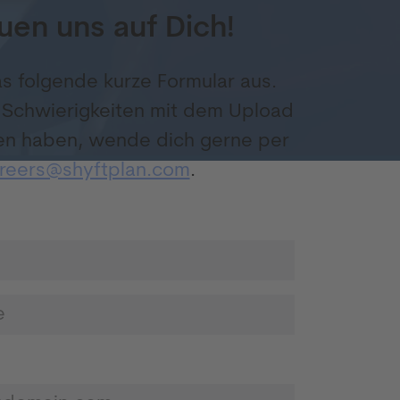
uen uns auf Dich!
das folgende kurze Formular aus.
u Schwierigkeiten mit dem Upload
en haben, wende dich gerne per
reers@shyftplan.com
.