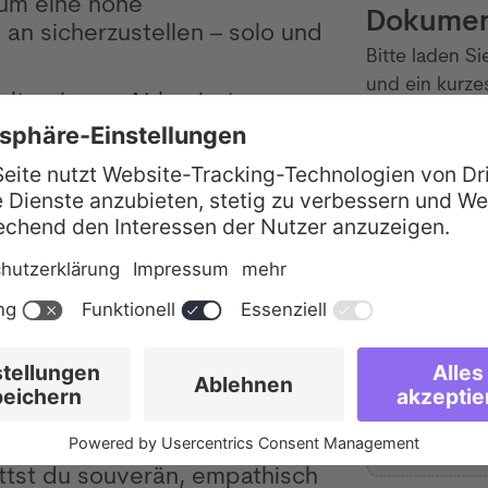
 um eine hohe
Dokumen
an sicherzustellen – solo und
Bitte laden Si
und ein kurze
alte eigene AI-basierte
MB).
ng mit, um unsere Customer-
isch führend und hochgradig
Lebenslauf
D
 Studium – gern in Wirtschaft,
Fach.
Andere
ahrung im Customer Success
t (z. B. SaaS, Consulting,
D
ittst du souverän, empathisch