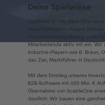
Deine Spielwiese
shyftplan ist die All-in-One-Lösu
Industriekunden. Unsere Softwa
Personaleinsatzplanung, senkt K
Mitarbeitende aktiv mit ein. Wir
Industrie-Playern wie B. Braun,
das Ziel, Marktführer in Deutsch
Mit dem Einstieg unseres Investo
B2B-Software mit 600 Mio. € AUM
Übernahme von ScableOne erweit
deutlich: Wir bauen eine ganzhei