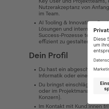
Key User und Projektteams,
Nutzerakzeptanz von Anfang 
im Team.
AI Tooling & Innovation: Gest
Lösungen und internes Tooli
Success-Prozesse technolog
effizient zu gestalten.
Dein Profil
Du hast ein abgeschlossenes
Informatik oder einem MINT-
Du bringst einschlägige Erf
oder im Projektmanagement mi
Konzern).
Im Kontakt mit Kund:innen tr