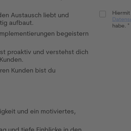
Hiermit
den Austausch liebt und
Datens
ig aufbaut.
habe. *
-Implementierungen begeistern
st proaktiv und verstehst dich
B
 Kunden.
eren Kunden bist du
gkeit und ein motiviertes,
ag und tiefe Einblicke in den