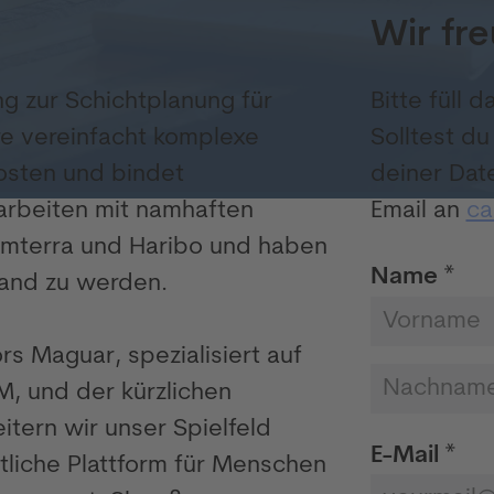
Wir fre
ng zur Schichtplanung für
Bitte füll 
re vereinfacht komplexe
Solltest d
osten und bindet
deiner Dat
 arbeiten mit namhaften
Email an
ca
 Omterra und Haribo und haben
Name *
land zu werden.
rs Maguar, spezialisiert auf
, und der kürzlichen
ern wir unser Spielfeld
E-Mail *
tliche Plattform für Menschen