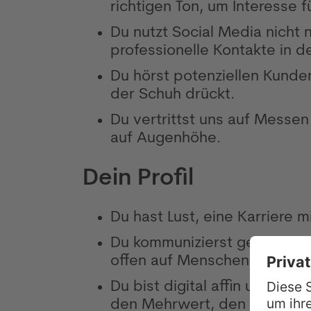
richtigen Ton, um Interesse 
Du nutzt Social Media nicht n
professionelle Kontakte in de
Du hörst potenziellen Kunde
der Schuh drückt.
Du vertrittst uns auf Messen
auf Augenhöhe.
Dein Profil
Du hast Lust, eine Karriere m
Du kommunizierst gerne und 
offen auf Menschen zuzugeh
Du bist digital affin und inte
den Mehrwert, den sie bring