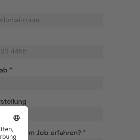
ab *
stellung
u von dem Job erfahren? *