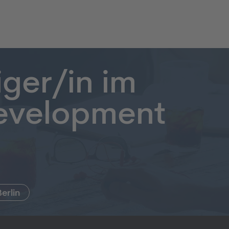
ger/in im
evelopment
Berlin