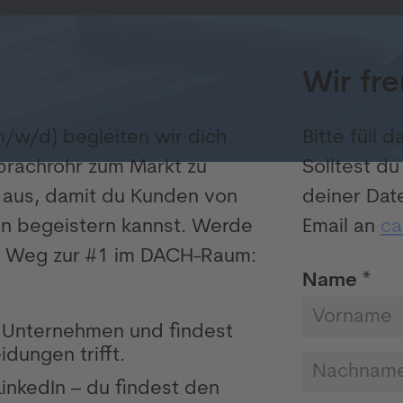
Wir fre
m/w/d) begleiten wir dich
Bitte füll 
Sprachrohr zum Markt zu
Solltest d
v aus, damit du Kunden von
deiner Dat
n begeistern kannst. Werde
Email an
ca
em Weg zur #1 im DACH-Raum:
Name *
 Unternehmen und findest
dungen trifft.
LinkedIn – du findest den