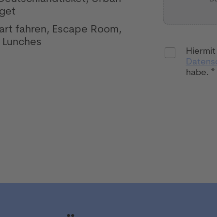
get
rt fahren, Escape Room,
 Lunches
Hiermit
Datens
habe. *
B