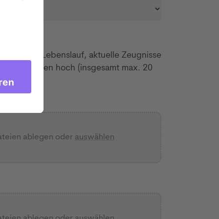
te *
e uns Ihren Lebenslauf, aktuelle Zeugnisse
s Anschreiben hoch (insgesamt max. 20
 *
ateien ablegen oder
auswählen
ateien ablegen oder
auswählen