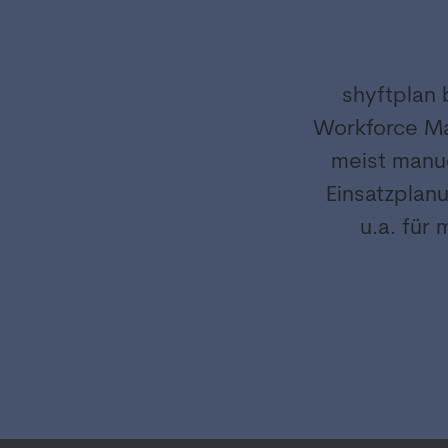
shyftplan 
Workforce Ma
meist manue
Einsatzplan
u.a. für 