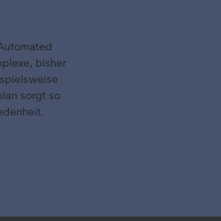
r Automated
plexe, bisher
ispielsweise
lan sorgt so
iedenheit.