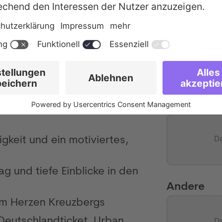
age deiner Gesprächspartner
planer oder Geschäftsführer –
Dokumen
gen Ton.
Bitte laden Si
 Sprache präzise und sicher,
und ein kurze
aum professionell zu
MB).
Lebenslauf
gkeit und ein motiviertes,
D
ag und tiefe Einblicke in den
Andere
im Herzen Kreuzbergs
 Deutschlandticket, Urban
D