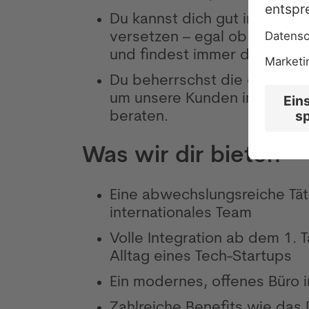
Du kannst dich gut in die L
versetzen – egal ob Schicht
und findest immer den richti
Du beherrschst die deutsche
um unsere Kunden im DACH-R
beraten.
Was wir dir bieten
Eine abwechslungsreiche Täti
internationales Team
Volle Integration ab dem 1. T
Alltag eines Tech-Startups
Ein modernes, offenes Büro 
Zahlreiche Benefits wie das