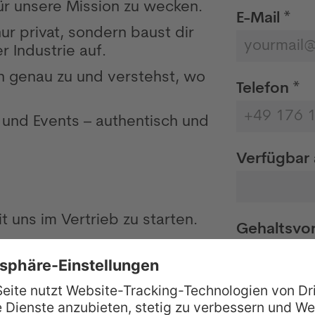
für unsere Mission zu wecken.
E-Mail *
ur privat, sondern baust dir
r Industrie auf.
n genau zu und verstehst, wo
Telefon *
 und Events – authentisch und
Verfügbar 
it uns im Vertrieb zu starten.
Gehaltsvor
hast kein Problem damit,
en.
ressierst dich für Software und
Wie hast D
t