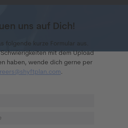
uen uns auf Dich!
das folgende kurze Formular aus.
u Schwierigkeiten mit dem Upload
en haben, wende dich gerne per
reers@shyftplan.com
.