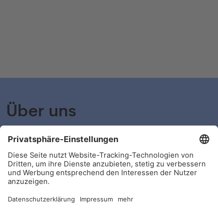
Bewerbung abschicken
Über uns
shyftplan bietet die cloudbasierte Softwarelösung für
Automated Workforce Management. Unsere Software
digitalisiert komplexe, bisher meist manuell
ausgeführte Prozesse, und übernimmt beispielsweise
Einsatzplanungen und Abwesenheitsmanagement.
shyftplan sorgt so u.a. für mehr Effizienz und erhöht die
Mitarbeiterzufriedenheit.