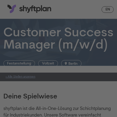
DE
EN
Customer Success
Manager (m/w/d)
Festanstellung
Vollzeit
Berlin
< Alle Stellen anzeigen
Deine Spielwiese
shyftplan ist die All-in-One-Lösung zur Schichtplanung
für Industriekunden. Unsere Software vereinfacht