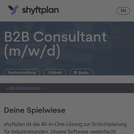
DE
EN
B2B Consultant
(m/w/d)
Festanstellung
Vollzeit
Berlin
< Alle Stellen anzeigen
Deine Spielwiese
shyftplan ist die All-in-One-Lösung zur Schichtplanung
für Industriekunden. Unsere Software vereinfacht