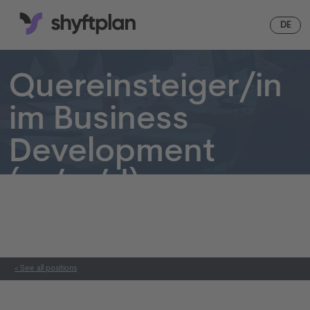
EN
DE
Quereinsteiger/in
im Business
Development
(m/w/d)
Permanent Employment
Full-time
Berlin
< See all positions